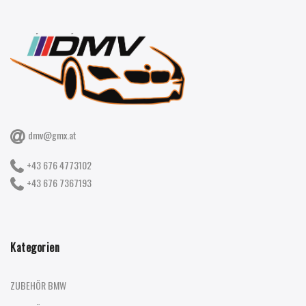
dmv@gmx.at
+43 676 4773102
+43 676 7367193
Kategorien
ZUBEHÖR BMW