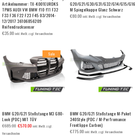
Artikelnummer: TX-K001EURDKS
G20/G21/G30/G31/G32/G14/G15/G16
TPMS AUDI VW BMW f10 f11 F32
M Spiegelkappe Glanz Schwarz
F33 F36 F22 F23 F45 03/2014-
€
80.00
inkl. MwSt. zzgl. Versandkosten
12/2017 36106856209
Reifendrucksensor
€
35.00
inkl. MwSt. zzgl. Versandkosten
Sale
BMW G20/G21 Stoßstange M3 G80-
BMW G20/G21 Stoßstange M-Paket
Look (PDC) MIT TÜV
340Style (PDC / M-Perfromance
Frontlippe Carbon)
€
685.00
€
570.00
inkl. MwSt. zzgl.
€
775.00
inkl. MwSt. zzgl. Versandkosten
Versandkosten