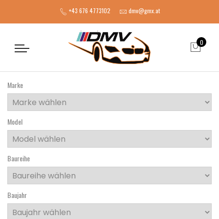
+43 676 4773102
dmv@gmx.at
0
Marke
Model
Baureihe
Baujahr