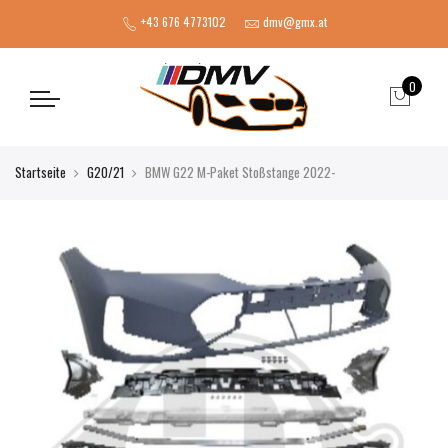
+43 676 4773102
dmv@gmx.at
0
Startseite
G20/21
BMW G22 M-Paket Stoßstange 2022-