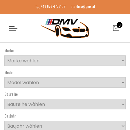
+43 676 4773102
dmv@gmx.at
0
Marke
Model
Baureihe
Baujahr