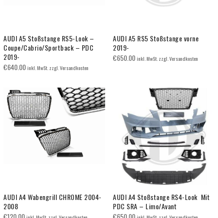
AUDI A5 Stoßstange RS5-Look –
AUDI A5 RS5 Stoßstange vorne
Coupe/Cabrio/Sportback – PDC
2019-
2019-
€
650.00
inkl. MwSt. zzgl. Versandkosten
€
640.00
inkl. MwSt. zzgl. Versandkosten
AUDI A4 Wabengrill CHROME 2004-
AUDI A4 Stoßstange RS4-Look Mit
2008
PDC SRA – Limo/Avant
€
120.00
€
650.00
inkl. MwSt. zzgl. Versandkosten
inkl. MwSt. zzgl. Versandkosten