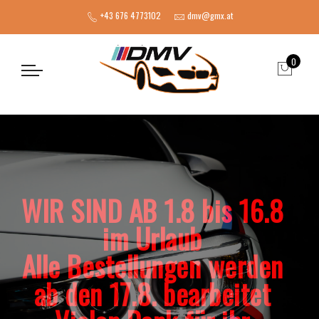
+43 676 4773102
dmv@gmx.at
0
WIR SIND AB 1.8 bis 16.8
im Urlaub
Alle Bestellungen werden
ab den 17.8. bearbeitet