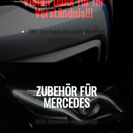
Vielen Dank für ihr
Verständnis!!!
DMV-Teile Nieren, Chromteile
,
Klavierlack
Veredelungsteile
ZUBEHÖR FÜR
MERCEDES
Grills, Chromteile, Radlaufleisten