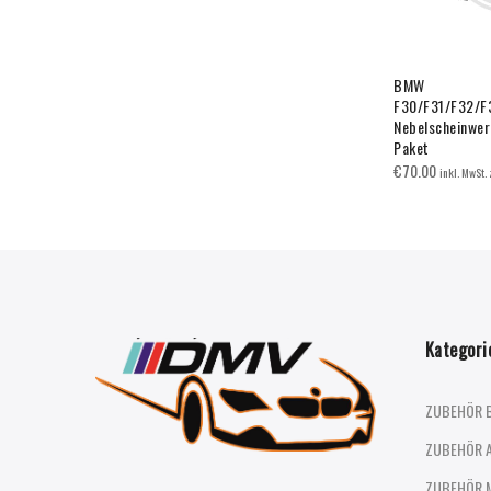
BMW
F30/F31/F32/F
Nebelscheinwer
Paket
€
70.00
inkl. MwSt.
Kategori
ZUBEHÖR 
ZUBEHÖR 
ZUBEHÖR 