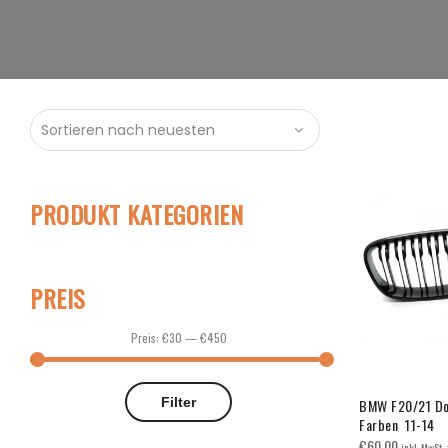
PRODUKT KATEGORIEN
PREIS
Preis:
€30
—
€450
Min.
Max.
Filter
BMW F20/21 Do
Preis
Preis
Farben 11-14
€
60.00
inkl. MwSt.