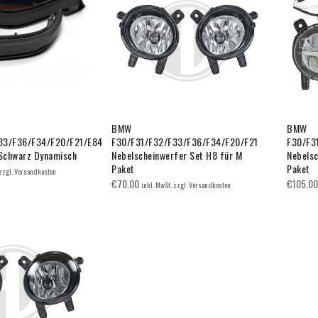
BMW
BMW
33/F36/F34/F20/F21/E84
F30/F31/F32/F33/F36/F34/F20/F21
F30/F3
 Schwarz Dynamisch
Nebelscheinwerfer Set H8 für M
Nebelsc
Paket
Paket
 zzgl. Versandkosten
€
70.00
€
105.00
inkl. MwSt. zzgl. Versandkosten