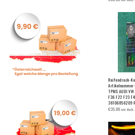
Reifendruck-Ko
Artikelnummer
TPMS AUDI VW 
F36 F22 F23 F
36106856209 R
€
35.00
inkl. MwSt.