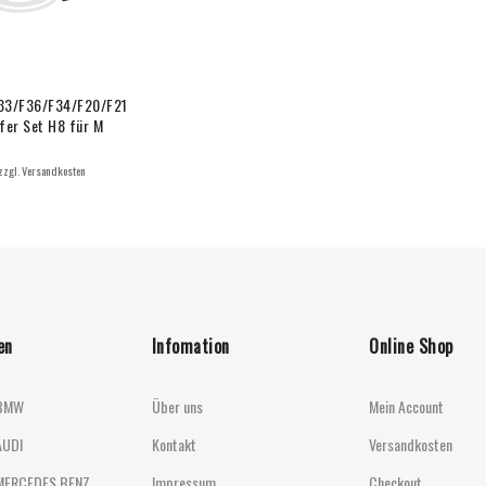
33/F36/F34/F20/F21
fer Set H8 für M
 zzgl. Versandkosten
en
Infomation
Online Shop
BMW
Über uns
Mein Account
AUDI
Kontakt
Versandkosten
MERCEDES BENZ
Impressum
Checkout