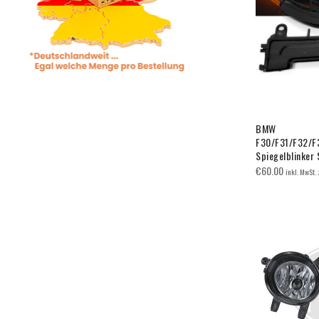
BMW
F30/F31/F32/F
Spiegelblinker
€
60.00
inkl. MwSt.