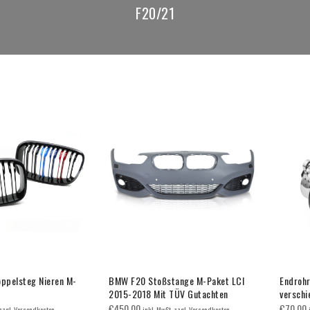
F20/21
ppelsteg Nieren M-
BMW F20 Stoßstange M-Paket LCI
Endrohr
2015-2018 Mit TÜV Gutachten
verschi
€
450.00
€
70.00
 zzgl. Versandkosten
inkl. MwSt. zzgl. Versandkosten