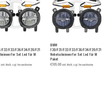
BMW
1/F32/F33/F36/F34/F20/F21
F30/F31/F32/F33/F36/F34/F20/F21
heinwerfer Set Led für M
Nebelscheinwerfer Set Led für M
Paket
€
105.00
inkl. MwSt. zzgl. Versandkosten
inkl. MwSt. zzgl. Versandkosten