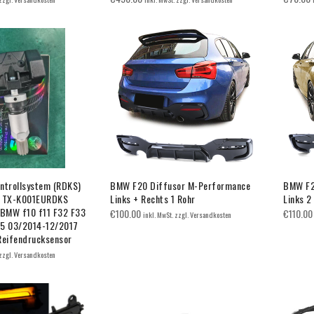
ntrollsystem (RDKS)
BMW F20 Diffusor M-Performance
BMW F2
: TX-K001EURDKS
Links + Rechts 1 Rohr
Links 2
BMW f10 f11 F32 F33
€
100.00
€
110.00
inkl. MwSt. zzgl. Versandkosten
45 03/2014-12/2017
eifendrucksensor
 zzgl. Versandkosten