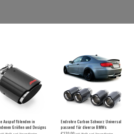
e Auspuffblenden in
Endrohre Carbon Schwarz Universal
edenen Größen und Designs
passend für diverse BMWs
€
270.00
inkl. MwSt. zzgl. Versandkosten
inkl. MwSt. zzgl. Versandkosten