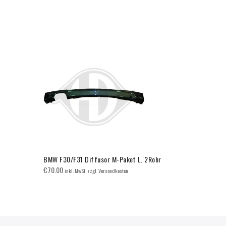
BMW F30/F31 Diffusor M-Paket L. 2Rohr
BMW E92/E9
Doppelsteg
€
70.00
inkl. MwSt. zzgl. Versandkosten
€
65.00
inkl. 