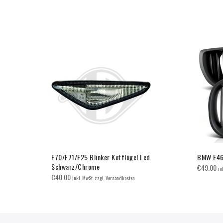
E70/E71/F25 Blinker Kotflügel Led
BMW E46 
Schwarz/Chrome
€
49.00
in
€
40.00
inkl. MwSt. zzgl. Versandkosten