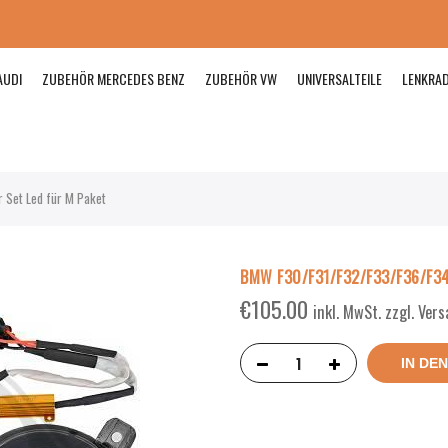
AUDI
ZUBEHÖR MERCEDES BENZ
ZUBEHÖR VW
UNIVERSALTEILE
LENKRA
Set Led für M Paket
BMW F30/F31/F32/F33/F36/F34/
€
105.00
inkl. MwSt. zzgl. Ver
IN DE