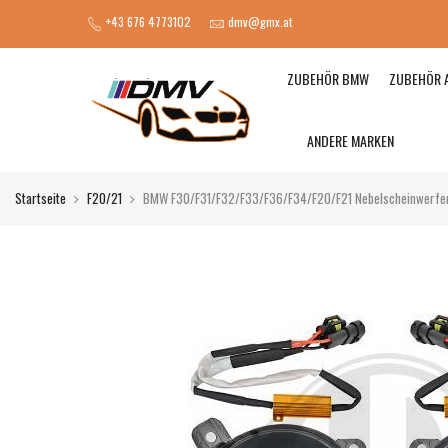
+43 676 4773102
dmv@gmx.at
ZUBEHÖR BMW
ZUBEHÖR 
ANDERE MARKEN
Startseite
F20/21
BMW F30/F31/F32/F33/F36/F34/F20/F21 Nebelscheinwerfer 