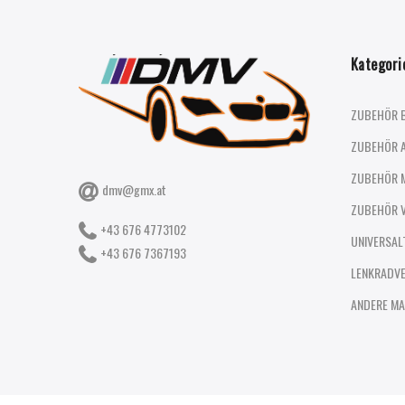
Kategori
ZUBEHÖR 
ZUBEHÖR 
ZUBEHÖR 
dmv@gmx.at
ZUBEHÖR 
+43 676 4773102
UNIVERSAL
+43 676 7367193
LENKRADV
ANDERE MA