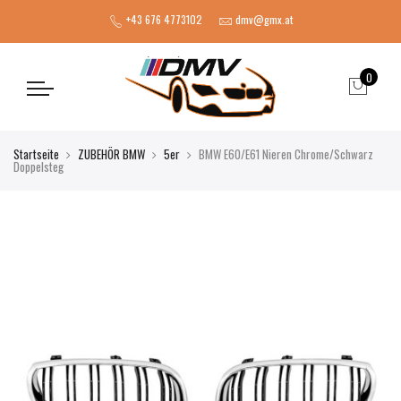
+43 676 4773102
dmv@gmx.at
0
Startseite
ZUBEHÖR BMW
5er
BMW E60/E61 Nieren Chrome/Schwarz
Doppelsteg