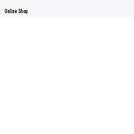
Online Shop
Mein Account
Versandkosten
Checkout
Warenkorb