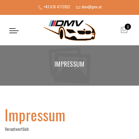
+43 676 4773102
dmv@gmx.at
0
IMPRESSUM
Impressum
Verantwortlich: