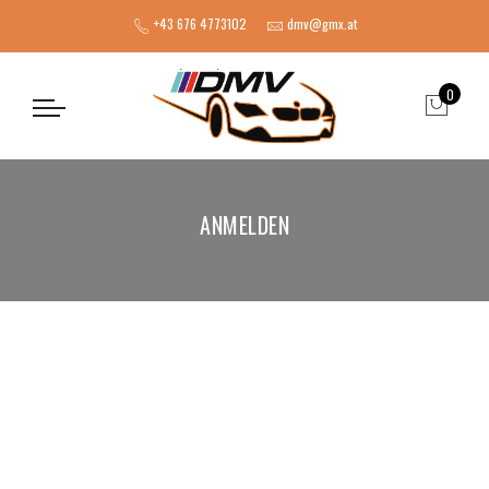
+43 676 4773102
dmv@gmx.at
0
ANMELDEN