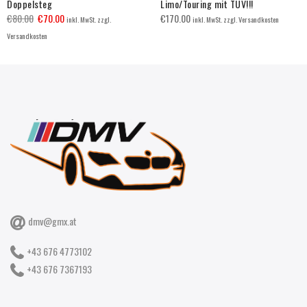
Doppelsteg
Limo/Touring mit TÜV!!!
€
80.00
€
70.00
€
170.00
inkl. MwSt. zzgl.
inkl. MwSt. zzgl. Versandkosten
Versandkosten
dmv@gmx.at
+43 676 4773102
+43 676 7367193