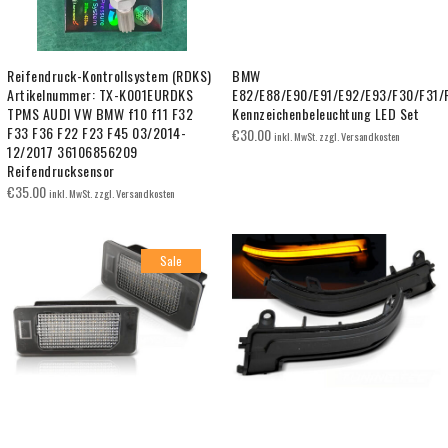
Reifendruck-Kontrollsystem (RDKS)
BMW
Artikelnummer: TX-K001EURDKS
E82/E88/E90/E91/E92/E93/F30/F31/
TPMS AUDI VW BMW f10 f11 F32
Kennzeichenbeleuchtung LED Set
F33 F36 F22 F23 F45 03/2014-
€
30.00
inkl. MwSt. zzgl. Versandkosten
12/2017 36106856209
Reifendrucksensor
€
35.00
inkl. MwSt. zzgl. Versandkosten
Sale