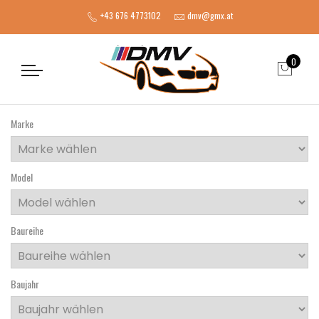
+43 676 4773102
dmv@gmx.at
0
Marke
Model
Baureihe
Baujahr