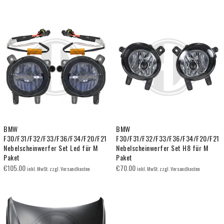
BMW
BMW
F30/F31/F32/F33/F36/F34/F20/F21
F30/F31/F32/F33/F36/F34/F20/F21
Nebelscheinwerfer Set Led für M
Nebelscheinwerfer Set H8 für M
Paket
Paket
€
105.00
€
70.00
inkl. MwSt. zzgl. Versandkosten
inkl. MwSt. zzgl. Versandkosten