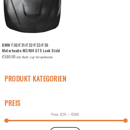
BMW F30/F31/F32/F33/F36
Motorhaube M3/M4 GTS Look Stahl
€
580.00
inkl. MwSt. zzgl. Versandkosten
PRODUKT KATEGORIEN
PREIS
Preis:
€20
—
€580
Min.
Max.