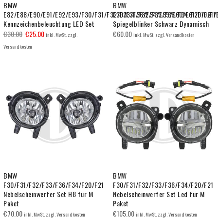
BMW
BMW
E82/E88/E90/E91/E92/E93/F30/F31/F32/F33/F36/F34/E39/E60/E61/F10/F11
F30/F31/F32/F33/F36/F34/F20/F21/
Kennzeichenbeleuchtung LED Set
Spiegelblinker Schwarz Dynamisch
€
30.00
€
25.00
€
60.00
inkl. MwSt. zzgl.
inkl. MwSt. zzgl. Versandkosten
Versandkosten
BMW
BMW
F30/F31/F32/F33/F36/F34/F20/F21
F30/F31/F32/F33/F36/F34/F20/F21
Nebelscheinwerfer Set H8 für M
Nebelscheinwerfer Set Led für M
Paket
Paket
€
70.00
€
105.00
inkl. MwSt. zzgl. Versandkosten
inkl. MwSt. zzgl. Versandkosten