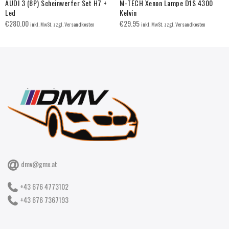
AUDI 3 (8P) Scheinwerfer Set H7 +
M-TECH Xenon Lampe D1S 4300
Led
Kelvin
€
280.00
€
29.95
inkl. MwSt. zzgl. Versandkosten
inkl. MwSt. zzgl. Versandkosten
dmv@gmx.at
+43 676 4773102
+43 676 7367193