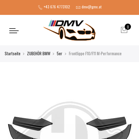
+43 676 4773102
dmv@gmx.at
0
Startseite
ZUBEHÖR BMW
5er
Frontlippe F10/F11 M-Performance