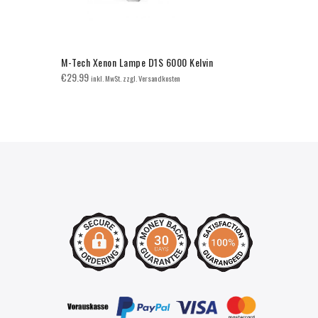
M-Tech Xenon Lampe D1S 6000 Kelvin
BMW E46 Ni
Limo/Tourin
€
29.99
inkl. MwSt. zzgl. Versandkosten
€
55.00
inkl. 