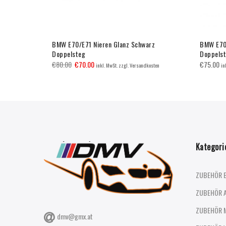
elvin
BMW E70/E71 Nieren Glanz Schwarz
BMW E70/
Doppelsteg
Doppels
€
80.00
€
70.00
€
75.00
inkl. MwSt. zzgl. Versandkosten
in
Kategori
ZUBEHÖR 
ZUBEHÖR 
ZUBEHÖR 
dmv@gmx.at