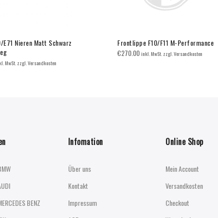
E71 Nieren Matt Schwarz
Frontlippe F10/F11 M-Performance
teg
€
270.00
inkl. MwSt. zzgl. Versandkosten
kl. MwSt. zzgl. Versandkosten
en
Infomation
Online Shop
BMW
Über uns
Mein Account
AUDI
Kontakt
Versandkosten
MERCEDES BENZ
Impressum
Checkout