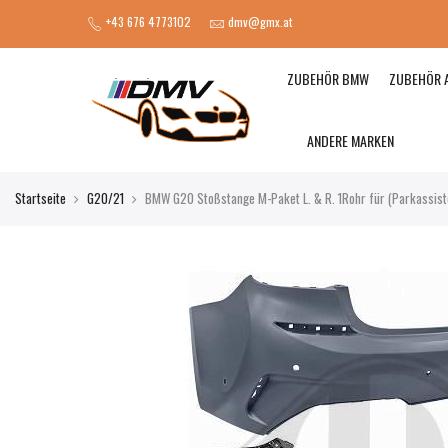
+43 676 4773102
dmv@gmx.at
ZUBEHÖR BMW
ZUBEHÖR 
ANDERE MARKEN
Startseite
G20/21
BMW G20 Stoßstange M-Paket L. & R. 1Rohr für (Parkassist