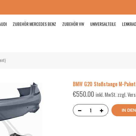
AUDI
ZUBEHÖR MERCEDES BENZ
ZUBEHÖR VW
UNIVERSALTEILE
LENKRA
ent)
BMW G20 Stoßstange M-Paket L.
€
550.00
inkl. MwSt. zzgl. Ve
IN DE