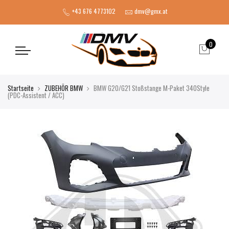
+43 676 4773102
dmv@gmx.at
0
Startseite
ZUBEHÖR BMW
BMW G20/G21 Stoßstange M-Paket 340Style
(PDC-Assistent / ACC)