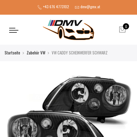
+43 676 4773102
dmv@gmx.at
0
Startseite
Zubehör VW
VW CADDY SCHEINWERFER SCHWARZ