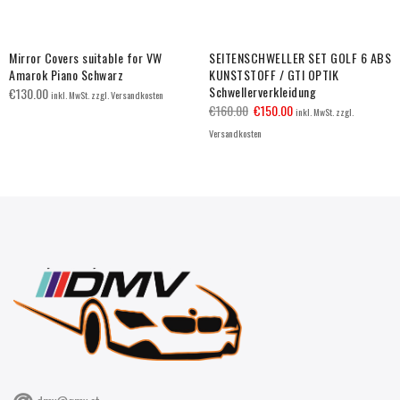
Mirror Covers suitable for VW
SEITENSCHWELLER SET GOLF 6 ABS
Amarok Piano Schwarz
KUNSTSTOFF / GTI OPTIK
Schwellerverkleidung
€
130.00
inkl. MwSt. zzgl. Versandkosten
€
160.00
€
150.00
inkl. MwSt. zzgl.
Versandkosten