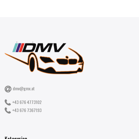
dmv@gmx.at
+43 676 4773102
+43 676 7367193
Kategorien