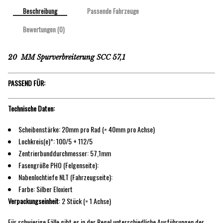
Beschreibung
Passende Fahrzeuge
Bewertungen (0)
20 MM Spurverbreiterung SCC 57,1
PASSEND FÜR:
Technische Daten:
Scheibenstärke: 20mm pro Rad (= 40mm pro Achse)
Lochkreis(e)*: 100/5 + 112/5
Zentrierbunddurchmesser: 57,1mm
Fasengröße PHO (Felgenseite):
Nabenlochtiefe NLT (Fahrzeugseite):
Farbe: Silber Eloxiert
Verpackungseinheit
: 2 Stück (= 1 Achse)
Für schwierige Fälle gibt es in der Regel unterschiedliche Ausführungen der