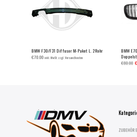
ce Schwarz
BMW F30/F31 Diffusor M-Paket L. 2Rohr
BMW E70/
Doppels
€
70.00
inkl. MwSt. zzgl. Versandkosten
€
80.00
Kategori
ZUBEHÖR 