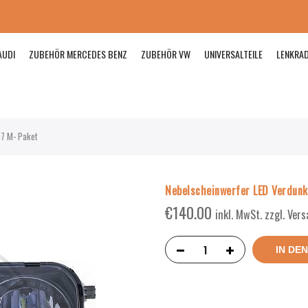
AUDI
ZUBEHÖR MERCEDES BENZ
ZUBEHÖR VW
UNIVERSALTEILE
LENKRA
07 M- Paket
Nebelscheinwerfer LED Verdunk
€
140.00
inkl. MwSt. zzgl. Ver
IN DE