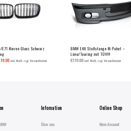
E71 Nieren Glanz Schwarz
BMW E46 Stoßstange M-Paket –
teg
Limo/Touring mit TÜV!!!
€
70.00
€
170.00
inkl. MwSt. zzgl. Versandkosten
inkl. MwSt. zzgl. Versandkosten
en
Infomation
Online Shop
BMW
Über uns
Mein Account