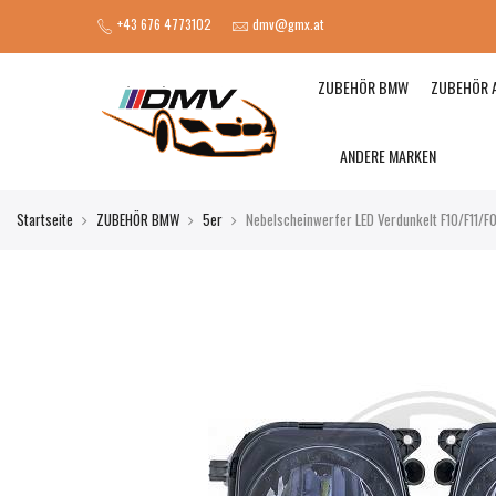
+43 676 4773102
dmv@gmx.at
ZUBEHÖR BMW
ZUBEHÖR 
ANDERE MARKEN
Startseite
ZUBEHÖR BMW
5er
Nebelscheinwerfer LED Verdunkelt F10/F11/F