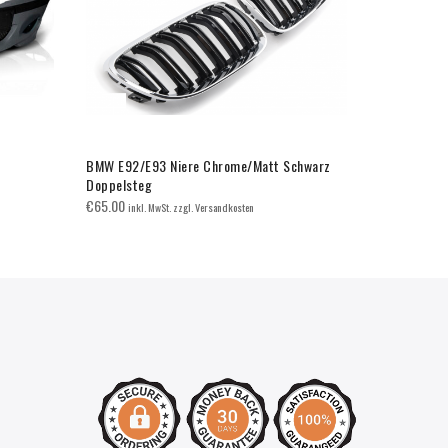
BMW E92/E93 Niere Chrome/Matt Schwarz
Xenon Lamp
Doppelsteg
€
14.99
inkl. M
€
65.00
inkl. MwSt. zzgl. Versandkosten