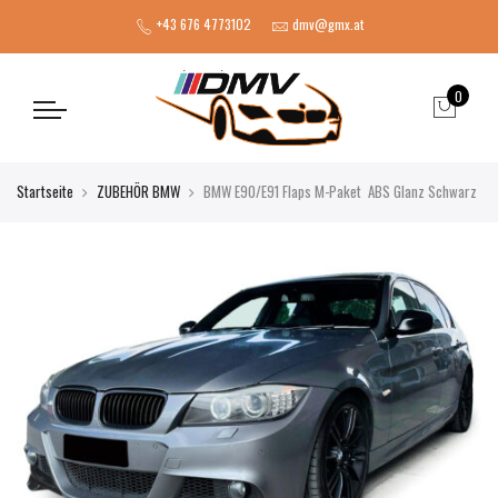
+43 676 4773102
dmv@gmx.at
0
Startseite
ZUBEHÖR BMW
BMW E90/E91 Flaps M-Paket ABS Glanz Schwarz