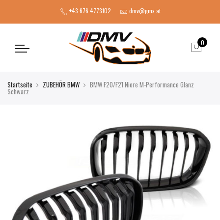
+43 676 4773102
dmv@gmx.at
0
Startseite
ZUBEHÖR BMW
BMW F20/F21 Niere M-Performance Glanz
Schwarz