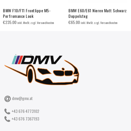
BMW F10/F11 Frontlippe M5-
BMW E60/E61 Nieren Matt Schwarz
Perfromance Look
Doppelsteg
€
235.00
€
65.00
inkl. MwSt. zzgl. Versandkosten
inkl. MwSt. zzgl. Versandkosten
dmv@gmx.at
+43 676 4773102
+43 676 7367193