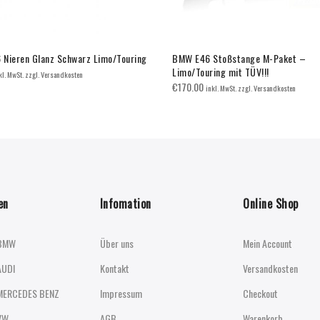
Nieren Glanz Schwarz Limo/Touring
BMW E46 Stoßstange M-Paket –
Limo/Touring mit TÜV!!!
kl. MwSt. zzgl. Versandkosten
€
170.00
inkl. MwSt. zzgl. Versandkosten
en
Infomation
Online Shop
BMW
Über uns
Mein Account
AUDI
Kontakt
Versandkosten
MERCEDES BENZ
Impressum
Checkout
VW
AGB
Warenkorb