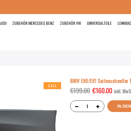
AUDI
ZUBEHÖR MERCEDES BENZ
ZUBEHÖR VW
UNIVERSALTEILE
LENKRA
BMW E90/E91 Seitenschweller 
SALE
€
199.00
€
160.00
inkl. MwS
IN DE