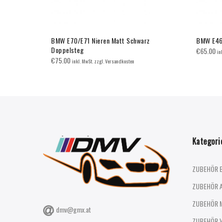
. 2Rohr
BMW E70/E71 Nieren Matt Schwarz
BMW E46 
Doppelsteg
€
65.00
in
€
75.00
inkl. MwSt. zzgl. Versandkosten
Kategori
ZUBEHÖR 
ZUBEHÖR 
ZUBEHÖR 
dmv@gmx.at
ZUBEHÖR 