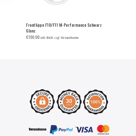
Frontlippe F10/F11 M-Performance Schwarz
BMW E92/E9
Glanz
Doppelsteg
€
190.00
€
65.00
inkl. MwSt. zzgl. Versandkosten
inkl. 