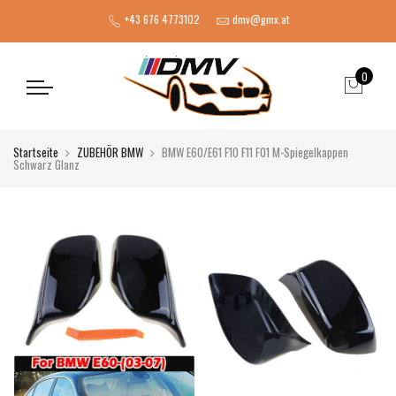
+43 676 4773102
dmv@gmx.at
0
Startseite
ZUBEHÖR BMW
BMW E60/E61 F10 F11 F01 M-Spiegelkappen
Schwarz Glanz