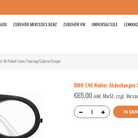
AUDI
ZUBEHÖR MERCEDES BENZ
ZUBEHÖR VW
UNIVERSALTEILE
LENKRA
ür M-Paket Limo/Touring/Cabrio/Coupe
BMW E46 Nebler Abdeckungen S
€
65.00
inkl. MwSt. zzgl. Vers
IN DE