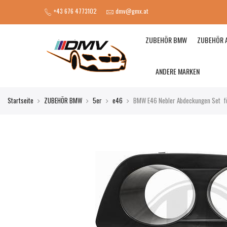
+43 676 4773102
dmv@gmx.at
ZUBEHÖR BMW
ZUBEHÖR 
ANDERE MARKEN
Startseite
ZUBEHÖR BMW
5er
e46
BMW E46 Nebler Abdeckungen Set f