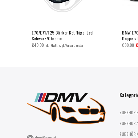
imo/Touring
E70/E71/F25 Blinker Kotflügel Led
BMW E70/
Schwarz/Chrome
Doppels
€
40.00
€
80.00
inkl. MwSt. zzgl. Versandkosten
Kategori
ZUBEHÖR 
ZUBEHÖR 
ZUBEHÖR 
dmv@gmx.at