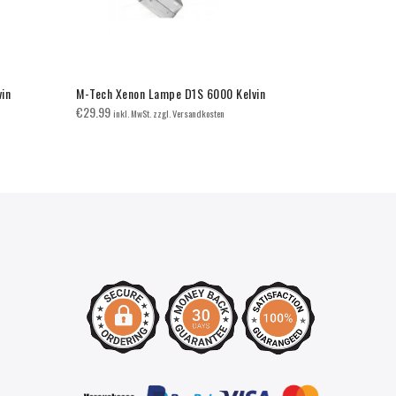
in
M-Tech Xenon Lampe D1S 6000 Kelvin
E92/E93 Fla
€
29.99
€
70.00
inkl. MwSt. zzgl. Versandkosten
inkl. 