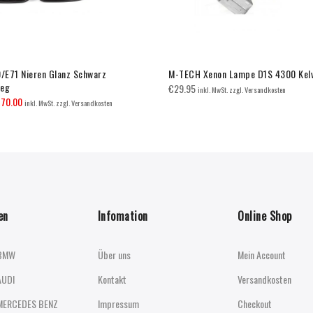
E71 Nieren Glanz Schwarz
M-TECH Xenon Lampe D1S 4300 Kelv
teg
€
29.95
inkl. MwSt. zzgl. Versandkosten
€
70.00
inkl. MwSt. zzgl. Versandkosten
en
Infomation
Online Shop
BMW
Über uns
Mein Account
AUDI
Kontakt
Versandkosten
MERCEDES BENZ
Impressum
Checkout