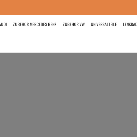
AUDI
ZUBEHÖR MERCEDES BENZ
ZUBEHÖR VW
UNIVERSALTEILE
LENKRA