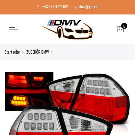
+43 676 4773102
dmv@gmx.at
0
Startseite
ZUBEHÖR BMW