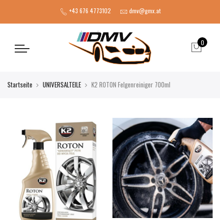
+43 676 4773102
dmv@gmx.at
0
Startseite
UNIVERSALTEILE
K2 ROTON Felgenreiniger 700ml