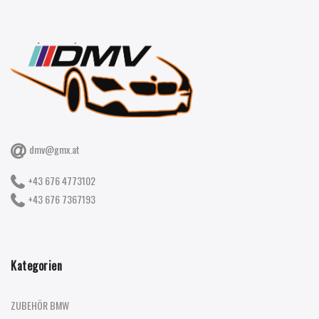
dmv@gmx.at
+43 676 4773102
+43 676 7367193
Kategorien
ZUBEHÖR BMW