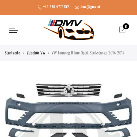
+43 676 4773102
dmv@gmx.at
0
Startseite
Zubehör VW
VW Touareg R-line Optik Stoßstange 2014-2017