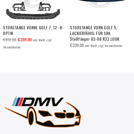
STOßSTANGE VORNE GOLF 7, 12- R-
STOßSTANGE VORN GOLF 5,
OPTIK
LACKIERFÄHIG; FÜR SRA
Stoßfänger 03-08 R32 LOOK
€
410.00
€
399.00
inkl. MwSt. zzgl.
€
330.00
inkl. MwSt. zzgl. Versandkosten
Versandkosten