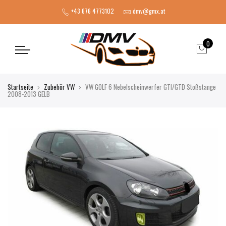
+43 676 4773102
dmv@gmx.at
0
Startseite
Zubehör VW
VW GOLF 6 Nebelscheinwerfer GTI/GTD Stoßstange
2008-2013 GELB