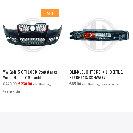
Sale
VW Golf 5 GTI LOOK Stoßstange
BLINKLEUCHTE RE. + LI BEETLE,
Vorne Mit TÜV Gutachten
KLARGLAS/SCHWARZ
€
240.00
€
230.00
€
85.00
inkl. MwSt. zzgl.
inkl. MwSt. zzgl. Versandkosten
Versandkosten