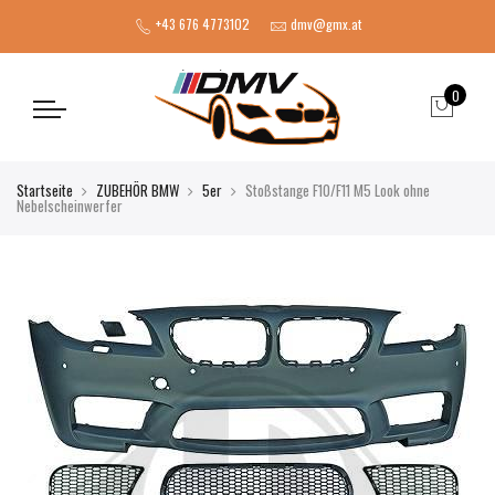
+43 676 4773102
dmv@gmx.at
0
Startseite
ZUBEHÖR BMW
5er
Stoßstange F10/F11 M5 Look ohne
Nebelscheinwerfer