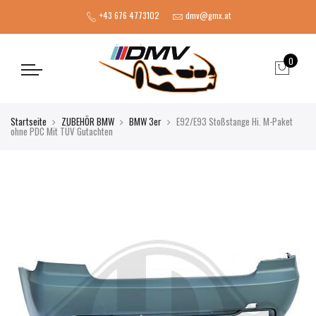
+43 676 4773102
dmv@gmx.at
0
Startseite
ZUBEHÖR BMW
BMW 3er
E92/E93 Stoßstange Hi. M-Paket
ohne PDC Mit TÜV Gutachten