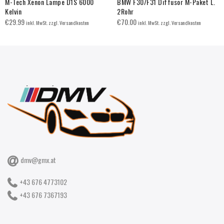
M-Tech Xenon Lampe D1S 6000
BMW F30/F31 Diffusor M-Paket L.
Kelvin
2Rohr
€
29.99
€
70.00
inkl. MwSt. zzgl. Versandkosten
inkl. MwSt. zzgl. Versandkosten
dmv@gmx.at
+43 676 4773102
+43 676 7367193