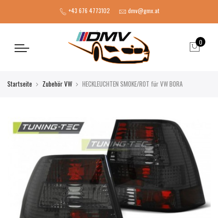
+43 676 4773102
dmv@gmx.at
0
Startseite
Zubehör VW
HECKLEUCHTEN SMOKE/ROT für VW BORA