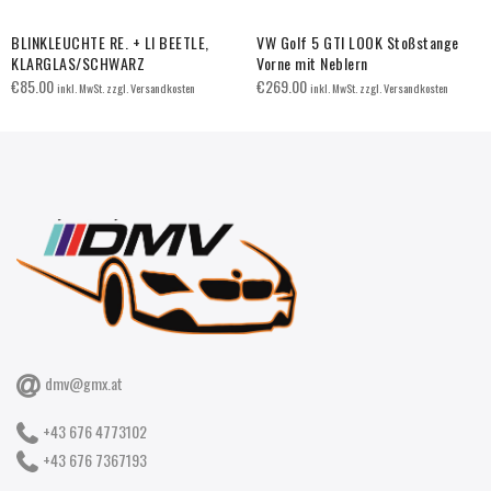
BLINKLEUCHTE RE. + LI BEETLE,
VW Golf 5 GTI LOOK Stoßstange
KLARGLAS/SCHWARZ
Vorne mit Neblern
€
85.00
€
269.00
inkl. MwSt. zzgl. Versandkosten
inkl. MwSt. zzgl. Versandkosten
dmv@gmx.at
+43 676 4773102
+43 676 7367193