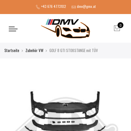
+43 676 4773102
dmv@gmx.at
0
Startseite
Zubehör VW
GOLF 8 GTI STOßSTANGE mit TÜV