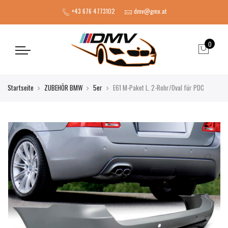
+43 676 4773102
dmv@gmx.at
0
Startseite
ZUBEHÖR BMW
5er
E61 M-Paket L. 2-Rohr/Oval für PDC