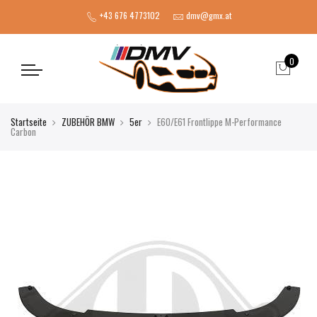
+43 676 4773102
dmv@gmx.at
0
Startseite
ZUBEHÖR BMW
5er
E60/E61 Frontlippe M-Performance
Carbon