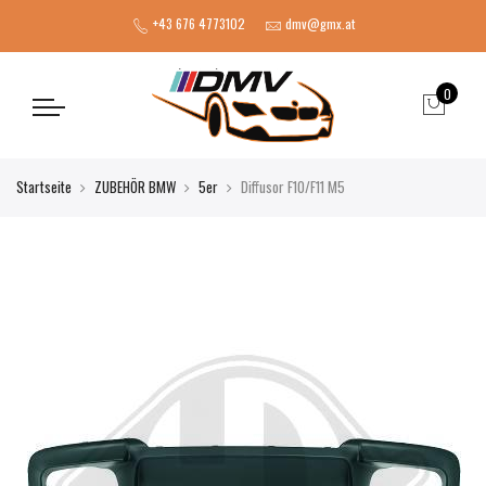
+43 676 4773102
dmv@gmx.at
0
Startseite
ZUBEHÖR BMW
5er
Diffusor F10/F11 M5