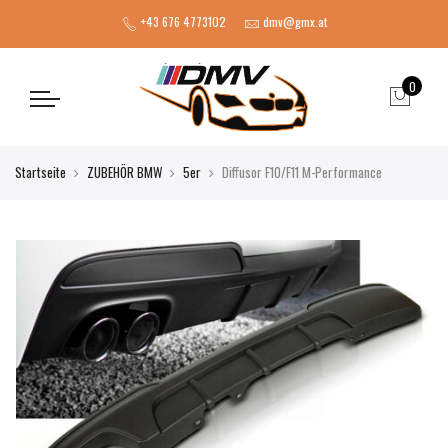
+43 676 4773102
dmv@gmx.at
0
Startseite
ZUBEHÖR BMW
5er
Diffusor F10/F11 M-Performance