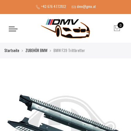
+43 676 4773102
dmv@gmx.at
0
Startseite
ZUBEHÖR BMW
BMW F39 Trittbretter