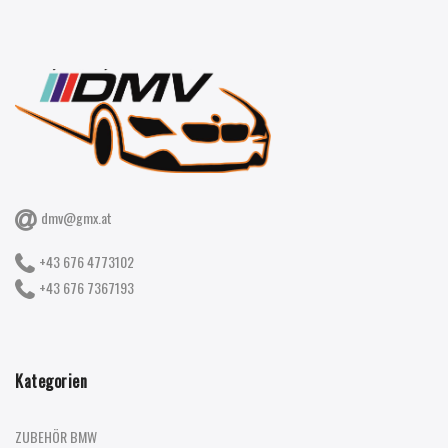
dmv@gmx.at
+43 676 4773102
+43 676 7367193
Kategorien
ZUBEHÖR BMW