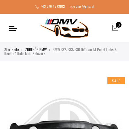
+43 676 4773102
dmv@gmx.at
0
Startseite
ZUBEHÖR BMW
BMW F32/F33/F36 Diffusor M-Paket Links &
Rechts 1 Rohr Matt Schwarz
SALE