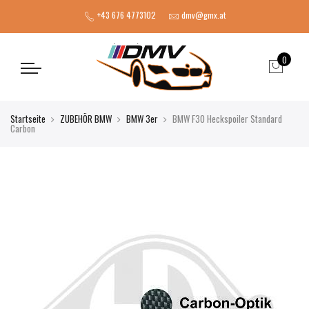
+43 676 4773102
dmv@gmx.at
0
Startseite
ZUBEHÖR BMW
BMW 3er
BMW F30 Heckspoiler Standard
Carbon