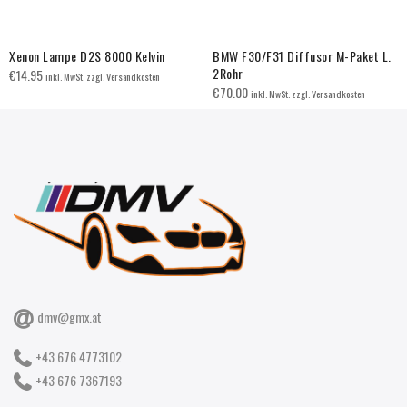
Xenon Lampe D2S 8000 Kelvin
BMW F30/F31 Diffusor M-Paket L.
2Rohr
€
14.95
inkl. MwSt. zzgl. Versandkosten
€
70.00
inkl. MwSt. zzgl. Versandkosten
dmv@gmx.at
+43 676 4773102
+43 676 7367193