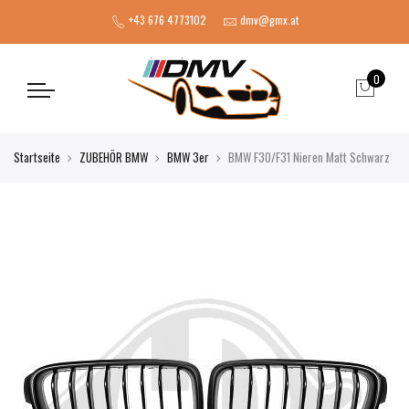
+43 676 4773102
dmv@gmx.at
0
Startseite
ZUBEHÖR BMW
BMW 3er
BMW F30/F31 Nieren Matt Schwarz