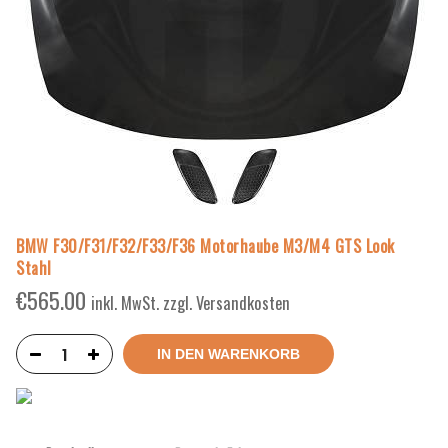
BMW F30/F31/F32/F33/F36 Motorhaube M3/M4 GTS Look
Stahl
€
565.00
inkl. MwSt. zzgl. Versandkosten
IN DEN WARENKORB