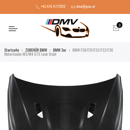
+43 676 4773102
dmv@gmx.at
0
Startseite
ZUBEHÖR BMW
BMW 3er
BMW F30/F31/F32/F33/F36
Motorhaube M3/M4 GTS Look Stahl