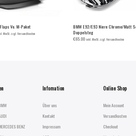
Flaps Vo. M-Paket
BMW E92/E93 Niere Chrome/Matt S
Doppelsteg
kl. MwSt. zzgl. Versandkosten
€
65.00
inkl. MwSt. zzgl. Versandkosten
en
Infomation
Online Shop
BMW
Über uns
Mein Account
AUDI
Kontakt
Versandkosten
MERCEDES BENZ
Impressum
Checkout