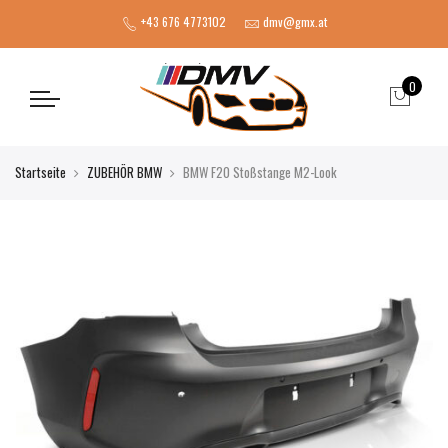
+43 676 4773102
dmv@gmx.at
0
Startseite
ZUBEHÖR BMW
BMW F20 Stoßstange M2-Look