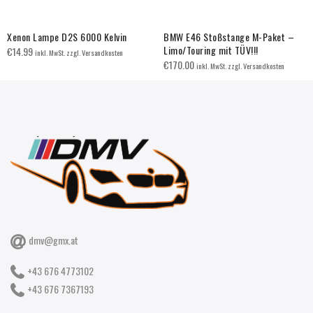
Xenon Lampe D2S 6000 Kelvin
BMW E46 Stoßstange M-Paket –
Limo/Touring mit TÜV!!!
€
14.99
inkl. MwSt. zzgl. Versandkosten
€
170.00
inkl. MwSt. zzgl. Versandkosten
dmv@gmx.at
+43 676 4773102
+43 676 7367193