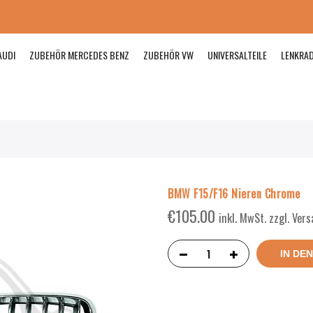
AUDI
ZUBEHÖR MERCEDES BENZ
ZUBEHÖR VW
UNIVERSALTEILE
LENKRA
BMW F15/F16 Nieren Chrome
€
105.00
inkl. MwSt. zzgl. Ver
IN DE