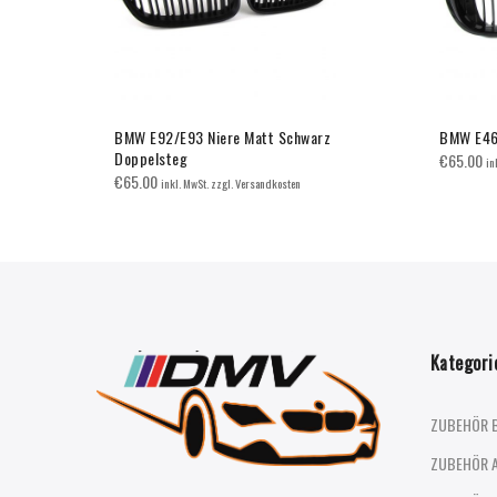
ce
BMW E92/E93 Niere Matt Schwarz
BMW E46 
Doppelsteg
€
65.00
in
€
65.00
inkl. MwSt. zzgl. Versandkosten
Kategori
ZUBEHÖR 
ZUBEHÖR 