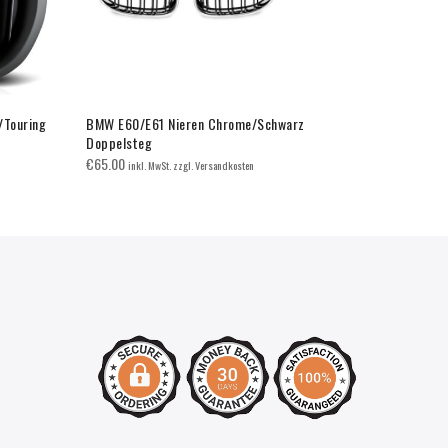
/Touring
BMW E60/E61 Nieren Chrome/Schwarz
Xenon Lamp
Doppelsteg
€
14.95
inkl. M
€
65.00
inkl. MwSt. zzgl. Versandkosten