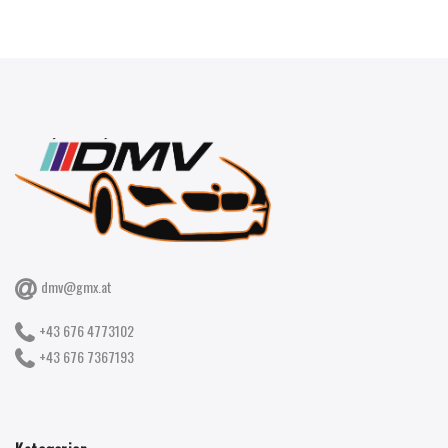
dmv@gmx.at
+43 676 4773102
+43 676 7367193