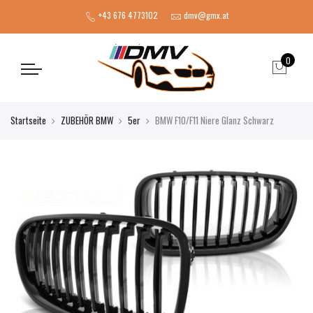
+43 676 4773102
dmv@gmx.at
0
Startseite
ZUBEHÖR BMW
5er
BMW F10/F11 Niere Glanz Schwarz