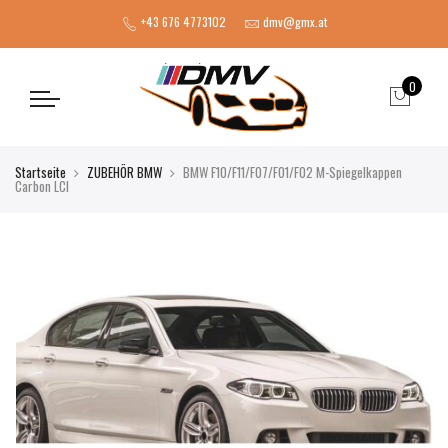
+43 676 4773102
dmv@gmx.at
0
Startseite
ZUBEHÖR BMW
BMW F10/F11/F07/F01/F02 M-Spiegelkappen
Carbon LCI