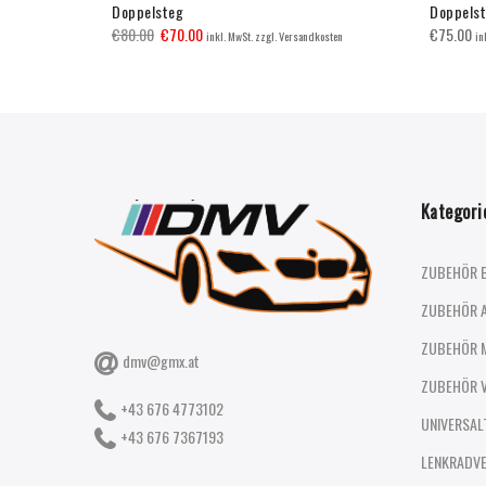
Doppelsteg
Doppels
€
80.00
€
70.00
€
75.00
inkl. MwSt. zzgl. Versandkosten
in
Kategori
ZUBEHÖR 
ZUBEHÖR 
ZUBEHÖR 
dmv@gmx.at
ZUBEHÖR 
+43 676 4773102
UNIVERSAL
+43 676 7367193
LENKRADV