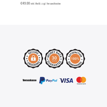
€
49.00
€
65.00
inkl. MwSt. zzgl. Versandkosten
inkl. 