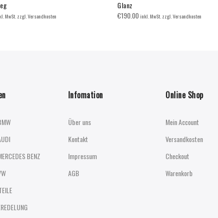
teg
Glanz
€
190.00
kl. MwSt. zzgl. Versandkosten
inkl. MwSt. zzgl. Versandkosten
en
Infomation
Online Shop
BMW
Über uns
Mein Account
AUDI
Kontakt
Versandkosten
MERCEDES BENZ
Impressum
Checkout
VW
AGB
Warenkorb
TEILE
EREDELUNG