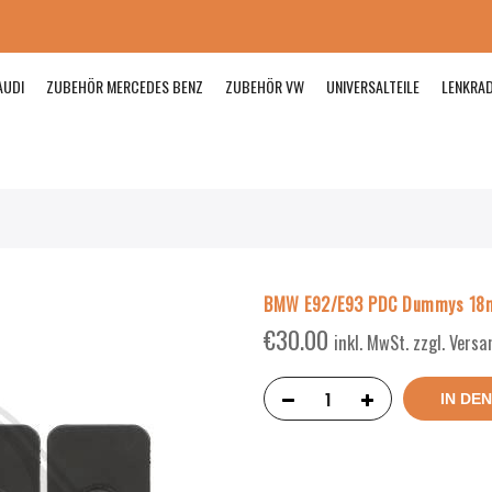
AUDI
ZUBEHÖR MERCEDES BENZ
ZUBEHÖR VW
UNIVERSALTEILE
LENKRA
BMW E92/E93 PDC Dummys 1
€
30.00
inkl. MwSt. zzgl. Vers
IN DE