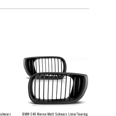
Schwarz
BMW E46 Nieren Matt Schwarz Limo/Touring
BMW E46 Ni