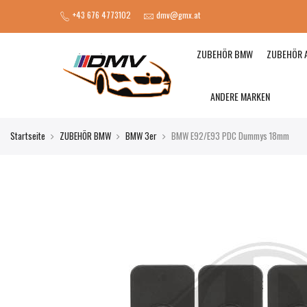
+43 676 4773102
dmv@gmx.at
ZUBEHÖR BMW
ZUBEHÖR 
ANDERE MARKEN
Startseite
ZUBEHÖR BMW
BMW 3er
BMW E92/E93 PDC Dummys 18mm