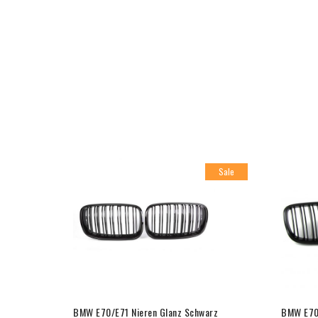
Sale
BMW E70/E71 Nieren Glanz Schwarz
BMW E70/