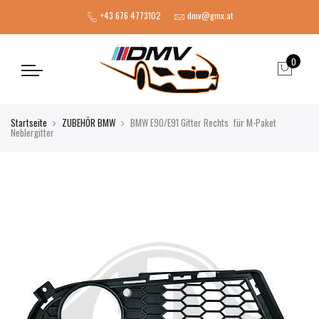
+43 676 4773102
dmv@gmx.at
0
Startseite
ZUBEHÖR BMW
BMW E90/E91 Gitter Rechts für M-Paket
Neblergitter